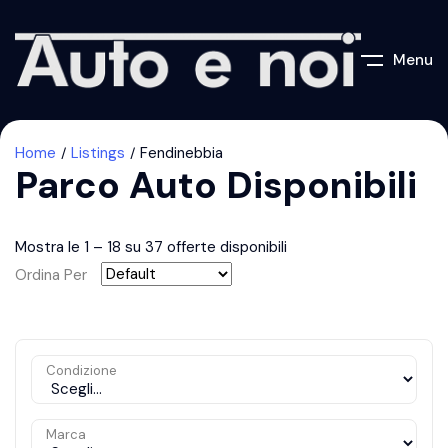
Menu
Home
Listings
Fendinebbia
Parco Auto Disponibili
Mostra le
1
–
18
su 37 offerte disponibili
Ordina Per
Condizione
Marca