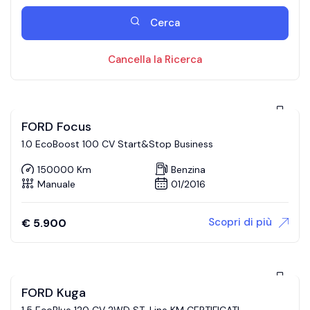
Cerca
Cancella la Ricerca
FORD Focus
1.0 EcoBoost 100 CV Start&Stop Business
150000 Km
Benzina
Manuale
01/2016
Scopri di più
€
5.900
FORD Kuga
1.5 EcoBlue 120 CV 2WD ST-Line KM CERTIFICATI