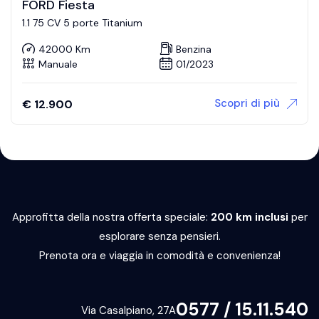
FORD Fiesta
1.1 75 CV 5 porte Titanium
42000 Km
Benzina
Manuale
01/2023
Scopri di più
€
12.900
Approfitta della nostra offerta speciale:
200 km inclusi
per
esplorare senza pensieri.
Prenota ora e viaggia in comodità e convenienza!
0577 / 15.11.540
Via Casalpiano, 27A