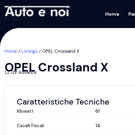
Home
Pa
Home
Listings
OPEL Crossland X
OPEL Crossland X
1.2 12V Advance
Caratteristiche Tecniche
Kilowatt
61
Cavalli Fiscali
14