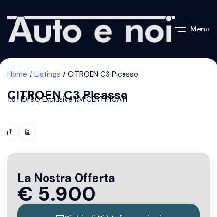
Menu
Home
Listings
CITROEN C3 Picasso
CITROEN C3 Picasso
1.6 HDi 90 Exclusive KM CERTIFICATI
La Nostra Offerta
€
5.900