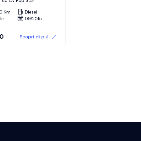
et 85 CV Pop Star
0 Km
Diesel
le
09/2015
00
Scopri di più