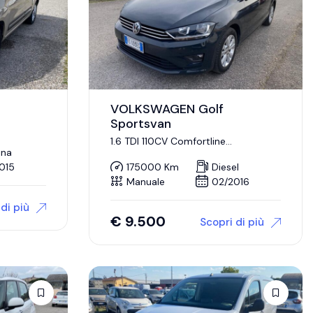
VOLKSWAGEN Golf
Sportsvan
1.6 TDI 110CV Comfortline
BlueMot.Tech.
ina
015
175000 Km
Diesel
Manuale
02/2016
di più
€
9.500
Scopri di più