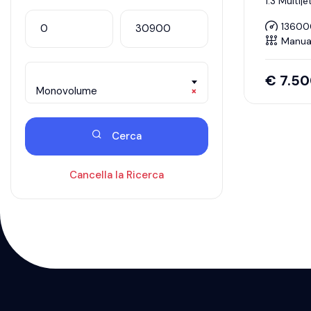
1.3 Multij
13600
Manua
€
7.5
Monovolume
×
Cerca
Cancella la Ricerca