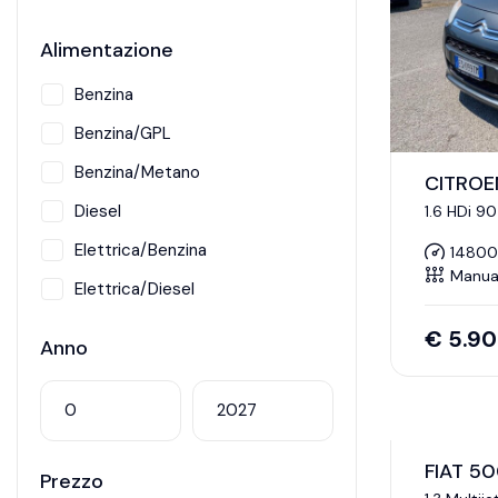
Alimentazione
Benzina
Benzina/GPL
Benzina/Metano
CITROE
Diesel
1.6 HDi 9
Elettrica/Benzina
1480
Manua
Elettrica/Diesel
Hybrid
€
5.9
Anno
Metano
FIAT 5
Prezzo