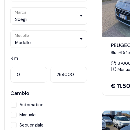
Marca
Scegli
Modello
Modello
PEUGE
BlueHDi 1
CERTIFICA
Km
8700
Manua
€
11.5
Cambio
Automatico
Manuale
Sequenziale