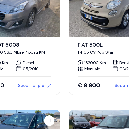
OT 5008
FIAT 500L
50 S&S Allure 7 posti KM
1.4 95 CV Pop Star
TI
0 Km
Diesel
132000 Km
Benz
le
05/2016
Manuale
06/2
00
€
8.800
Scopri di più
Scopri 