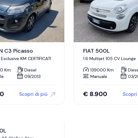
N C3 Picasso
FIAT 500L
0 Exclusive KM CERTIFICATI
1.6 Multijet 105 CV Lounge
00 Km
Diesel
139000 Km
Diese
le
09/2013
Manuale
03/2
00
€
8.900
Scopri di più
Scopri 
00L