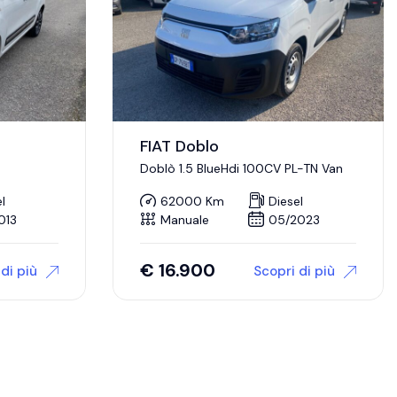
FIAT Doblo
Doblò 1.5 BlueHdi 100CV PL-TN Van
l
62000 Km
Diesel
013
Manuale
05/2023
€
16.900
di più
Scopri di più