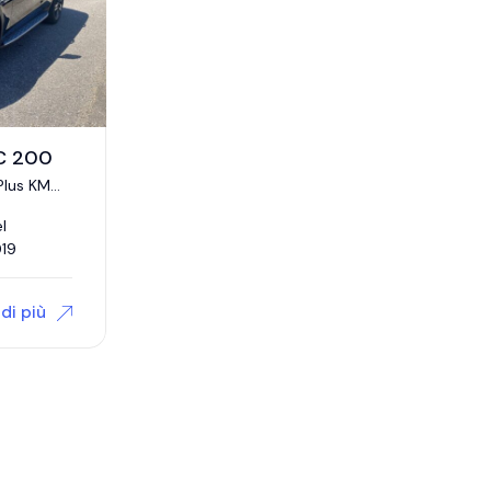
C 200
Plus KM
l
019
di più