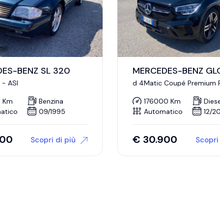
ES-BENZ SL 320
MERCEDES-BENZ GL
 - ASI
d 4Matic Coupé Premium 
CERTIFICATI
0 Km
Benzina
176000 Km
Diese
atico
09/1995
Automatico
12/2
000
€
30.900
Scopri di più
Scopri 