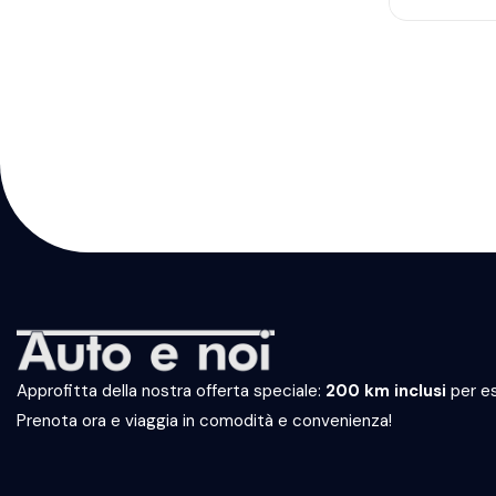
Approfitta della nostra offerta speciale:
200 km inclusi
per es
Prenota ora e viaggia in comodità e convenienza!