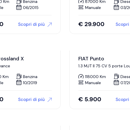
0 Km
Benzina
87000 Km
Diese
le
06/2015
Manuale
03/2
00
€
29.900
Scopri di più
Scopri 
ossland X
FIAT Punto
dvance
1.3 MJT II 75 CV 5 porte L
0 Km
Benzina
118000 Km
Diese
le
10/2019
Manuale
07/2
00
€
5.900
Scopri di più
Scopri 