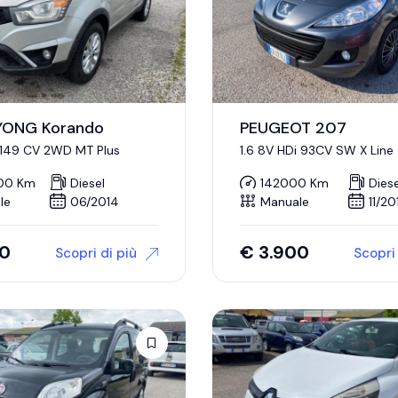
ONG Korando
PEUGEOT 207
 149 CV 2WD MT Plus
1.6 8V HDi 93CV SW X Line
00 Km
Diesel
142000 Km
Diese
le
06/2014
Manuale
11/20
00
€
3.900
Scopri di più
Scopri 