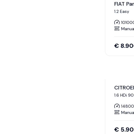
FIAT Pa
1.2 Easy
10100
Manua
€
8.9
CITROE
1.6 HDi 9
1480
Manua
€
5.9