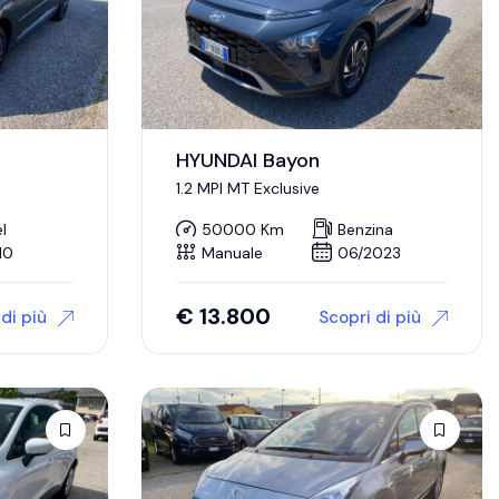
HYUNDAI Bayon
1.2 MPI MT Exclusive
l
50000 Km
Benzina
10
Manuale
06/2023
€
13.800
di più
Scopri di più