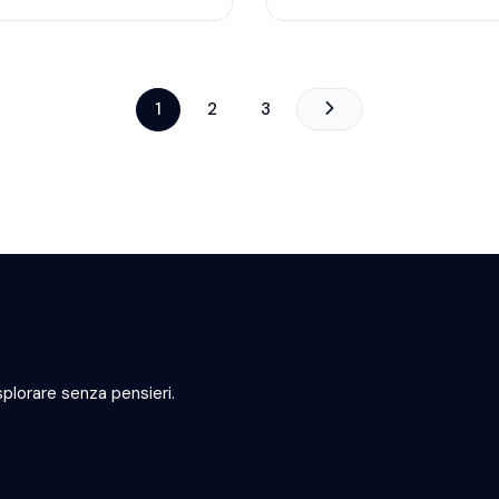
1
2
3
plorare senza pensieri.