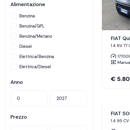
Alimentazione
Benzina
Benzina/GPL
Benzina/Metano
FIAT Q
1.4 8V 77
Diesel
Elettrica/Benzina
17700
Manua
Elettrica/Diesel
Hybrid
€
5.8
Anno
Metano
FIAT 5
Prezzo
1.4 95 CV