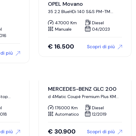
OPEL Movano
35 2.2 BlueHDi 140 S&S PM-TM
Furgone
47000 Km
Diesel
l
Manuale
04/2023
016
€
16.500
Scopri di più
di più
MERCEDES-BENZ GLC 200
Stop
d 4Matic Coupé Premium Plus KM
CERTIFICATI
l
176000 Km
Diesel
018
Automatico
12/2019
€
30.900
di più
Scopri di più