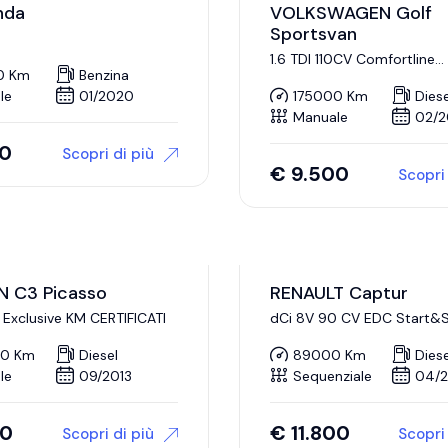
nda
VOLKSWAGEN Golf
Sportsvan
1.6 TDI 110CV Comfortline
BlueMot.Tech.
0 Km
Benzina
le
01/2020
175000 Km
Diese
Manuale
02/2
00
Scopri di più
€
9.500
Scopri 
N C3 Picasso
RENAULT Captur
0 Exclusive KM CERTIFICATI
dCi 8V 90 CV EDC Start&
Energy Initiale Paris
00 Km
Diesel
89000 Km
Diese
le
09/2013
Sequenziale
04/2
00
€
11.800
Scopri di più
Scopri 