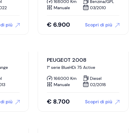
l
168000 Km
Benzina/GPL
022
Manuale
03/2010
€
6.900
di più
Scopri di più
PEUGEOT 2008
ounge
1° serie BlueHDi 75 Active
l
166000 Km
Diesel
013
Manuale
02/2018
€
8.700
di più
Scopri di più