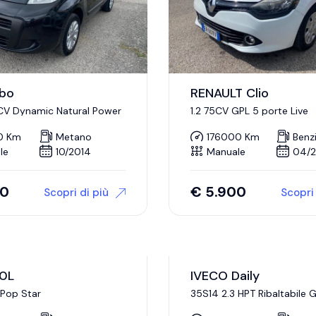
ubo
RENAULT Clio
 CV Dynamic Natural Power
1.2 75CV GPL 5 porte Live
0 Km
Metano
176000 Km
Benz
le
10/2014
Manuale
04/2
00
€
5.900
Scopri di più
Scopri 
00L
IVECO Daily
 Pop Star
35S14 2.3 HPT Ribaltabile 