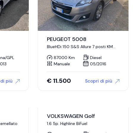
PEUGEOT 5008
BlueHDi 150 S&S Allure 7 posti KM
CERTIFICATI
ina/GPL
87000 Km
Diesel
013
Manuale
05/2016
€
11.500
di più
Scopri di più
VOLKSWAGEN Golf
Gemellato
1.6 5p. Highline BiFuel