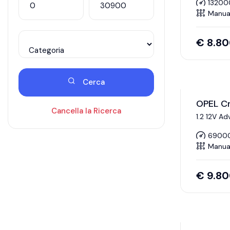
13200
Manua
€
8.8
Cerca
OPEL Cr
Cancella la Ricerca
1.2 12V A
6900
Manua
€
9.8