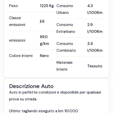
Peso
1225
Kg.
Consumo
4.3
Urbano
l/100Km
Classe
E6
emissioni
Consumo
2.9
Extrarbano
l/100Km
89.0
emissioni
g/km
Consumo
3.4
Combinato
l/100Km
Colore Interni
Nero
Materiale
Tessuto
Interni
Descrizione Auto
Auto in perfette condizioni e disponibile per qualsiasi
prova su strada.
Ultimo tagliando eseguito a km 161.000.