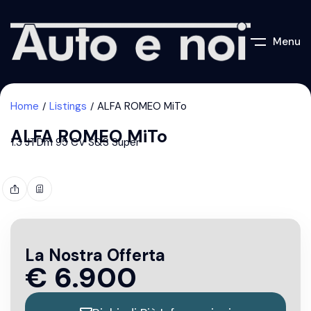
Menu
Home
Listings
ALFA ROMEO MiTo
ALFA ROMEO MiTo
1.3 JTDm 95 CV S&S Super
La Nostra Offerta
€
6.900