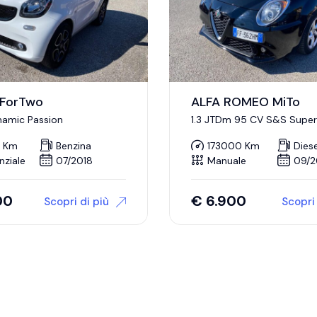
ForTwo
ALFA ROMEO MiTo
inamic Passion
1.3 JTDm 95 CV S&S Super
 Km
Benzina
173000 Km
Diese
nziale
07/2018
Manuale
09/2
00
€
6.900
Scopri di più
Scopri 