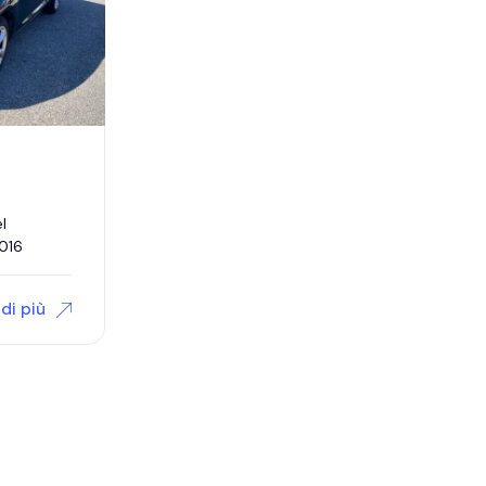
l
016
di più