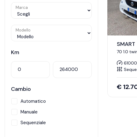
Marca
Modello
SMART 
Km
70 1.0 tw
61000
Seque
€
12.7
Cambio
Automatico
Manuale
Sequenziale