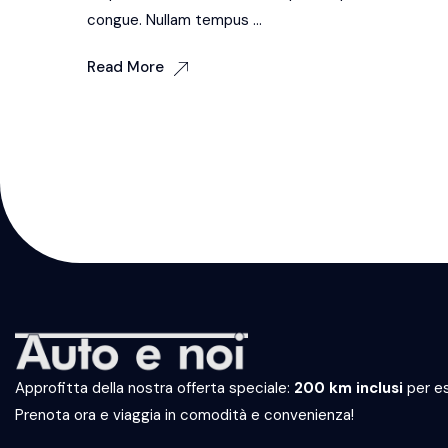
congue. Nullam tempus ...
Read More
Approfitta della nostra offerta speciale:
200 km inclusi
per es
Prenota ora e viaggia in comodità e convenienza!