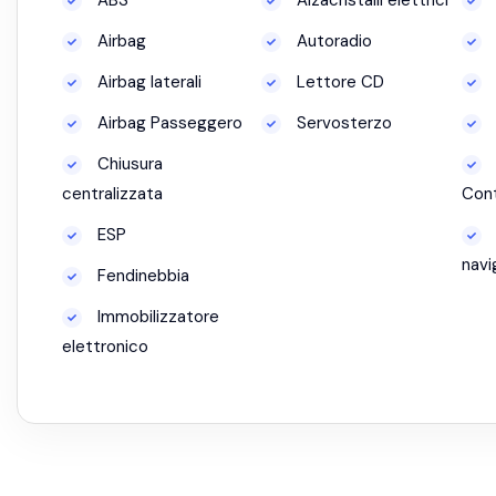
ABS
Alzacristalli elettrici
Airbag
Autoradio
Airbag laterali
Lettore CD
Airbag Passeggero
Servosterzo
Chiusura
centralizzata
Cont
ESP
navi
Fendinebbia
Immobilizzatore
elettronico