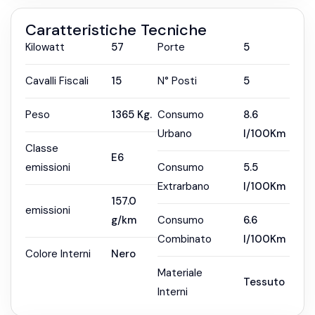
Caratteristiche Tecniche
Kilowatt
57
Porte
5
Cavalli Fiscali
15
N° Posti
5
Peso
1365
Kg.
Consumo
8.6
Urbano
l/100Km
Classe
E6
emissioni
Consumo
5.5
Extrarbano
l/100Km
157.0
emissioni
g/km
Consumo
6.6
Combinato
l/100Km
Colore Interni
Nero
Materiale
Tessuto
Interni