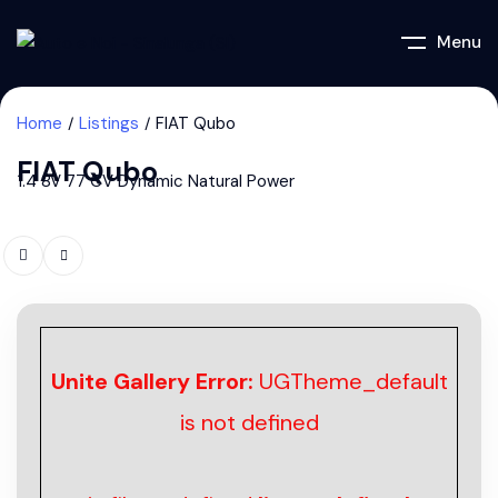
Menu
Home
Listings
FIAT Qubo
FIAT Qubo
1.4 8V 77 CV Dynamic Natural Power
Unite Gallery Error:
UGTheme_default
is not defined