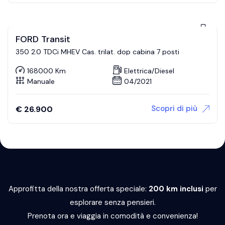
FORD Transit
350 2.0 TDCi MHEV Cas. trilat. dop cabina 7 posti
168000 Km
Elettrica/Diesel
Manuale
04/2021
Scopri di più
€
26.900
Approfitta della nostra offerta speciale:
200 km inclusi
per
esplorare senza pensieri.
Prenota ora e viaggia in comodità e convenienza!