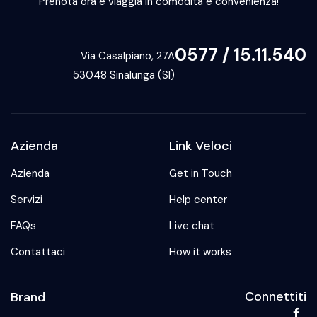
Prenota ora e viaggia in comodità e convenienza!
0577 / 15.11.540
Via Casalpiano, 27A
53048 Sinalunga (SI)
Azienda
Link Veloci
Azienda
Get in Touch
Servizi
Help center
FAQs
Live chat
Contattaci
How it works
Connettiti
Brand