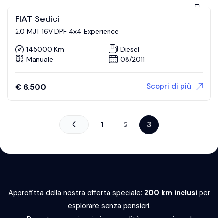
FIAT Sedici
2.0 MJT 16V DPF 4x4 Experience
145000 Km
Diesel
Manuale
08/2011
Scopri di più
€
6.500
1
2
3
Approfitta della nostra offerta speciale:
200 km inclusi
per
esplorare senza pensieri.