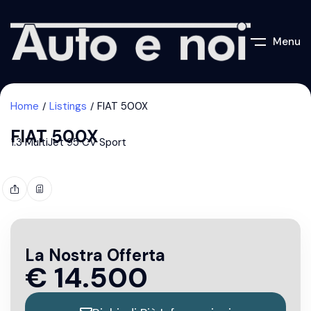
Menu
Home
Listings
FIAT 500X
FIAT 500X
1.3 MultiJet 95 CV Sport
La Nostra Offerta
€
14.500