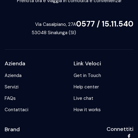
Prenota ora e viaggia in comodità e convenienza!
0577 / 15.11.540
Via Casalpiano, 27A
53048 Sinalunga (SI)
Azienda
Link Veloci
Azienda
Get in Touch
Servizi
Help center
FAQs
Live chat
Contattaci
How it works
Connettiti
Brand