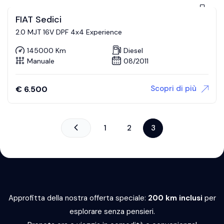
FIAT Sedici
2.0 MJT 16V DPF 4x4 Experience
145000 Km
Diesel
Manuale
08/2011
Scopri di più
€
6.500
1
2
3
Approfitta della nostra offerta speciale:
200 km inclusi
per
esplorare senza pensieri.