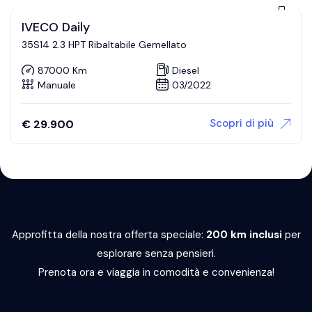
IVECO Daily
35S14 2.3 HPT Ribaltabile Gemellato
87000 Km
Diesel
Manuale
03/2022
Scopri di più
€
29.900
Approfitta della nostra offerta speciale:
200 km inclusi
per
esplorare senza pensieri.
Prenota ora e viaggia in comodità e convenienza!