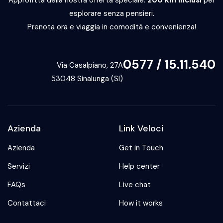
Approfitta della nostra offerta speciale:
200 km inclusi
per
esplorare senza pensieri.
Prenota ora e viaggia in comodità e convenienza!
0577 / 15.11.540
Via Casalpiano, 27A
53048 Sinalunga (SI)
Azienda
Link Veloci
Azienda
Get in Touch
Servizi
Help center
FAQs
Live chat
Contattaci
How it works