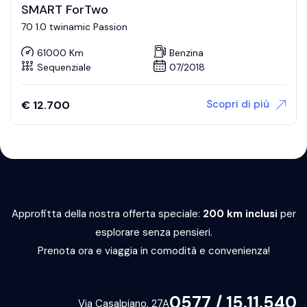
SMART ForTwo
70 1.0 twinamic Passion
61000 Km
Benzina
Sequenziale
07/2018
Scopri di più
€
12.700
Approfitta della nostra offerta speciale:
200 km inclusi
per
esplorare senza pensieri.
Prenota ora e viaggia in comodità e convenienza!
0577 / 15.11.540
Via Casalpiano, 27A